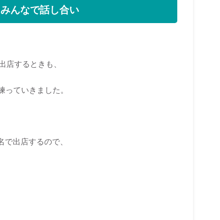
、みんなで話し合い
、出店するときも、
練っていきました。
舗名で出店するので、