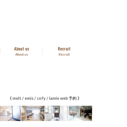
About us
Recruit
About us
Recruit
《 melt / emis / cofy / lamie web 予約 》