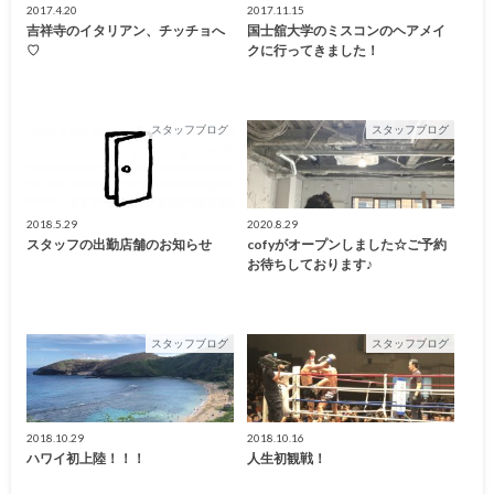
2017.4.20
2017.11.15
吉祥寺のイタリアン、チッチョへ
国士舘大学のミスコンのヘアメイ
♡
クに行ってきました！
スタッフブログ
スタッフブログ
2018.5.29
2020.8.29
スタッフの出勤店舗のお知らせ
cofyがオープンしました☆ご予約
お待ちしております♪
スタッフブログ
スタッフブログ
2018.10.29
2018.10.16
ハワイ初上陸！！！
人生初観戦！