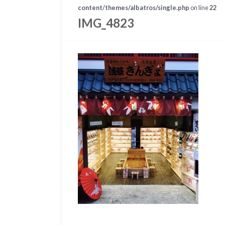
content/themes/albatros/single.php
on line
22
IMG_4823