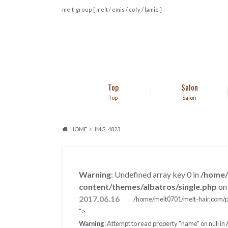
melt-group [ melt / emis / cofy / lamie ]
Top
Salon
Top
Salon
HOME
IMG_4823
Warning
: Undefined array key 0 in
/home/
content/themes/albatros/single.php
on 
2017.06.16
/home/melt0701/melt-hair.com/pu
">
Warning
: Attempt to read property "name" on null in