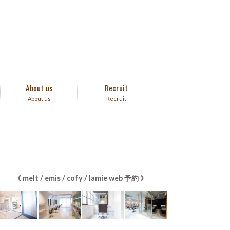
About us
Recruit
About us
Recruit
《 melt / emis / cofy / lamie web 予約 》