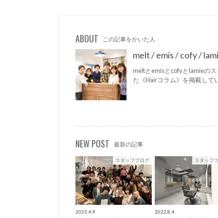
ABOUT
この記事をかいた人
melt / emis / cofy /
meltとemisとcofyとla
た《Hairコラム》を掲載して
NEW POST
最新の記事
スタッフブログ
スタッフ
2023.4.9
2022.8.4