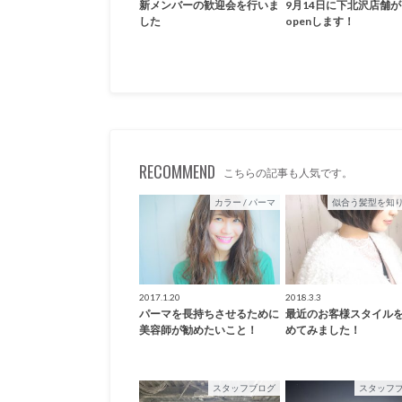
新メンバーの歓迎会を行いま
9月14日に下北沢店舗が
した
openします！
RECOMMEND
こちらの記事も人気です。
カラー / パーマ
似合う髪型を知
2017.1.20
2018.3.3
パーマを長持ちさせるために
最近のお客様スタイル
美容師が勧めたいこと！
めてみました！
スタッフブログ
スタッフ