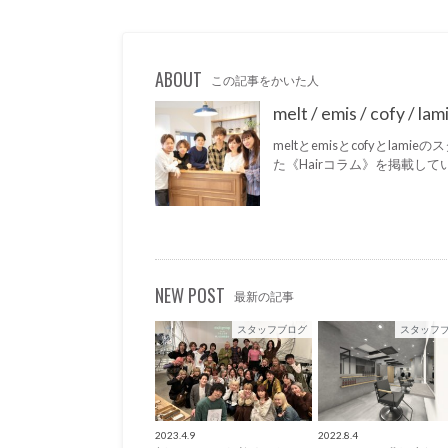
ABOUT
この記事をかいた人
melt / emis / cofy /
meltとemisとcofyとla
た《Hairコラム》を掲載して
NEW POST
最新の記事
スタッフブログ
スタッフ
2023.4.9
2022.8.4