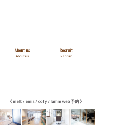
About us
Recruit
About us
Recruit
《 melt / emis / cofy / lamie web 予約 》