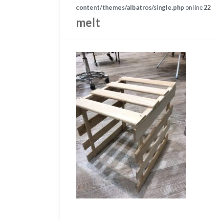
content/themes/albatros/single.php
on line
22
melt