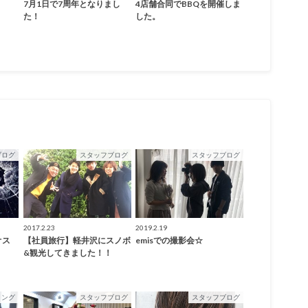
7月1日で7周年となりまし
4店舗合同でBBQを開催しま
た！
した。
ブログ
スタッフブログ
スタッフブログ
2017.2.23
2019.2.19
オス
【社員旅行】軽井沢にスノボ
emisでの撮影会☆
&観光してきました！！
リング
スタッフブログ
スタッフブログ