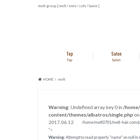
melt-group [ melt / emis / cofy / lamie ]
Top
Salon
Top
Salon
HOME
melt
Warning
: Undefined array key 0 in
/home/
content/themes/albatros/single.php
on 
2017.06.12
/home/melt0701/melt-hair.com/pu
">
Warning
: Attempt to read property "name" on null in