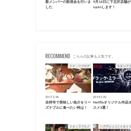
新メンバーの歓迎会を行いま
9月14日に下北沢店舗が
した
openします！
RECOMMEND
こちらの記事も人気です。
スタッフブログ
スタッフ
2017.2.18
2019.3.30
吉祥寺で美味しい魚介をリー
Netflixオリジナル作品
ズナブルに食べたい時は！
スメ3選！
スタッフブログ
ヘアアレンジ / スタイ