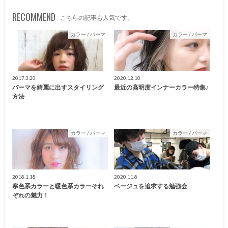
RECOMMEND
こちらの記事も人気です。
カラー / パーマ
カラー / パーマ
2017.3.20
2020.12.10
パーマを綺麗に出すスタイリング
最近の高明度インナーカラー特集♪
方法
カラー / パーマ
カラー / パーマ
2018.1.18
2020.11.8
寒色系カラーと暖色系カラーそれ
ベージュを追求する勉強会
ぞれの魅力！